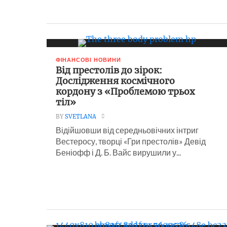
ФІНАНСОВІ НОВИНИ
Від престолів до зірок:
Дослідження космічного
кордону з «Проблемою трьох
тіл»
BY
SVETLANA
Відійшовши від середньовічних інтриг
Вестеросу, творці «Гри престолів» Девід
Беніофф і Д. Б. Вайс вирушили у...