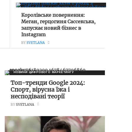
Королівське повернення:
Меган, герцогиня Сассекська,
запускає новий бізнес в
Instagram
BY
SVETLANA
НОВИНИ ЦИФРОВОГО МАРКЕТИНГУ
Топ-тренди Google 2024:
Спорт, вірусна їжа і
несподівані теорії
BY
SVETLANA