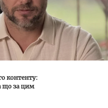
о контенту:
а що за цим