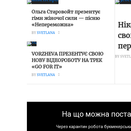
Ольга Старовойт презентує
гімн жіночої сили — пісню
Нік
«Непереможна»
BY
SVETLANA
сво
пе
VORZHEVA ПРЕЗЕНТУЄ СВОЮ
BY SVET
НОВУ ВІДЕОРОБОТУ НА ТРЕК
«GO FOR IT»
BY
SVETLANA
На що можна поста
Через карантин робота букмекерськи