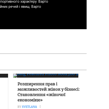
спортивного характеру. Варто
йних речей і явищ. Варто
Розширення прав і
можливостей жінок у бізнесі:
Становлення «жіночої
економіки»
BY
SVETLANA