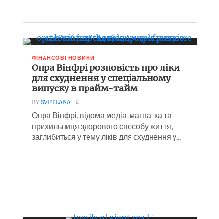
ФІНАНСОВІ НОВИНИ
Опра Вінфрі розповість про ліки
для схуднення у спеціальному
випуску в прайм-тайм
BY
SVETLANA
Опра Вінфрі, відома медіа-магнатка та
прихильниця здорового способу життя,
заглибиться у тему ліків для схуднення у...