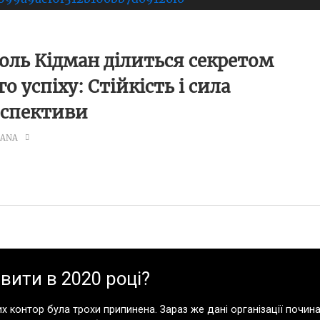
оль Кідман ділиться секретом
го успіху: Стійкість і сила
рспективи
LANA
вити в 2020 році?
х контор була трохи припинена. Зараз же дані організації поч