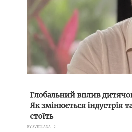
Глобальний вплив дитячог
Як змінюється індустрія т
стоїть
BY SVETLANA