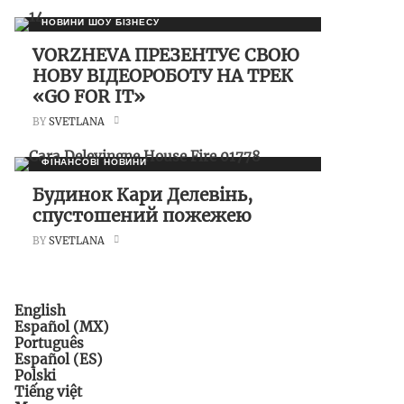
НОВИНИ ШОУ БІЗНЕСУ
VORZHEVA ПРЕЗЕНТУЄ СВОЮ
НОВУ ВІДЕОРОБОТУ НА ТРЕК
«GO FOR IT»
BY
SVETLANA
ФІНАНСОВІ НОВИНИ
Будинок Кари Делевінь,
спустошений пожежею
BY
SVETLANA
English
Español (MX)
Português
Español (ES)
Polski
Tiếng việt