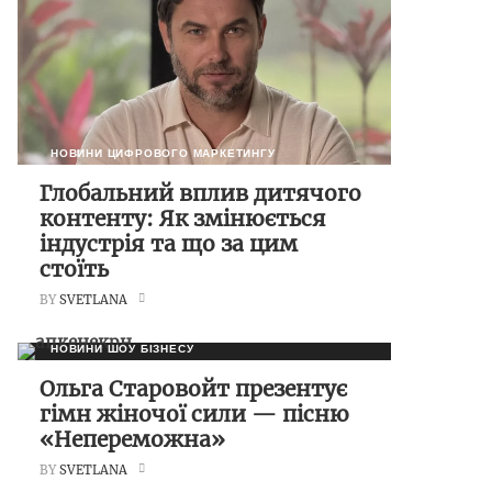
НОВИНИ ЦИФРОВОГО МАРКЕТИНГУ
Глобальний вплив дитячого
контенту: Як змінюється
індустрія та що за цим
стоїть
BY
SVETLANA
НОВИНИ ШОУ БІЗНЕСУ
Ольга Старовойт презентує
гімн жіночої сили — пісню
«Непереможна»
BY
SVETLANA