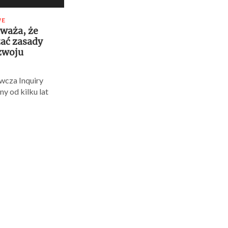
WE
waża, że
ać zasady
zwoju
wcza Inquiry
y od kilku lat