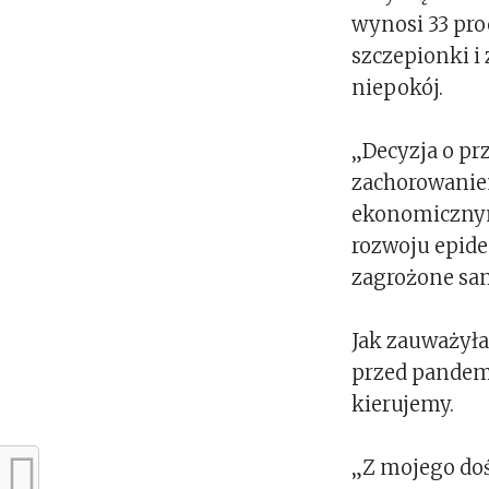
wynosi 33 proc
szczepionki i
niepokój.
„Decyzja o pr
zachorowanie
ekonomicznymi
rozwoju epidem
zagrożone sa
Jak zauważyła
przed pandemi
kierujemy.
„Z mojego doś