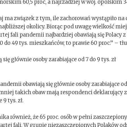
rskim 60,5 proc, a najrzadziej w woj. opolskim 34
j ma związek z tym, ile zachorowań wystąpiło n
najbliższej okolicy. Biorąc pod uwagę wielkość mie
rtej fali pandemii najbardziej obawiają się Polacy 
0 do 49 tys. mieszkańców, to prawie 60 proc.” – tł
ą się głównie osoby zarabiające od 7 do 9 tys. zł
pandemii obawiają się głównie osoby zarabiające od 7
jmniej takich obaw mają respondenci deklarujący 
9 tys. zł.
ika również, że 65 proc. osób w pełni zaszczepio
artej fali. W grupie niezaszczepionych Polaków od