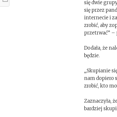
się dwie grup
się przez pan
internecie i z
zrobić, aby z
przetrwać” – 
Dodała, że nal
będzie.
„Skupianie si
nam dopiero 
zrobić, kto m
Zaznaczyła, że
bardziej skupi