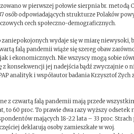
izowano w pierwszej połowie sierpnia br. metodą 
37 osób odpowiadających strukturze Polaków powyż
czowych cech społeczno-demograficznych.
 zaniepokojonych wydaje się w miarę niewysoki, 
zwartą falą pandemii wiąże się szereg obaw zarówn
jak i ekonomicznych. Nie wszyscy mogą sobie rów
 z konsekwencji jej nadejścia bądź zwyczajnie o n
PAP analityk i współautor badania Krzysztof Zych 
e z czwartą falą pandemii mają przede wszystki
at, to 60 proc. To prawie dwa razy wyższy odsetek 
pondentów mających 18-22 lata – 33 proc. Strach
zęściej deklarują osoby zamieszkałe w woj.