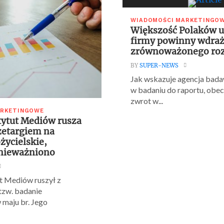
WIADOMOŚCI MARKETINGO
Większość Polaków u
firmy powinny wdraż
zrównoważonego ro
BY
SUPER-NEWS
Jak wskazuje agencja bada
w badaniu do raportu, obecn
zwrot w...
ARKETINGOWE
tytut Mediów rusza
etargiem na
życielskie,
unieważniono
t Mediów ruszył z
tzw. badanie
 maju br. Jego