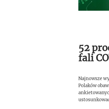
52 pro
fali C
Najnowsze wyn
Polaków obawia
ankietowanych 
ustosunkować,