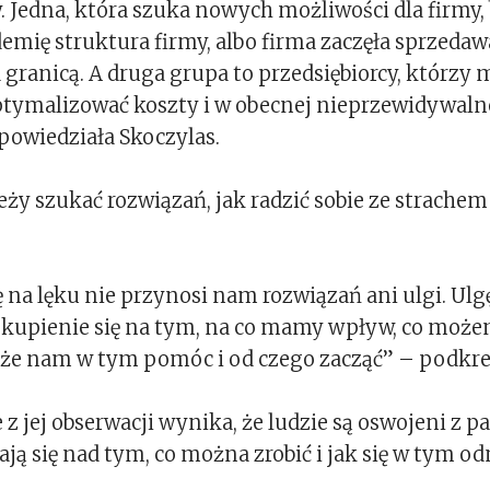
y. Jedna, która szuka nowych możliwości dla firmy,
demię struktura firmy, albo firma zaczęła sprzedaw
a granicą. A druga grupa to przedsiębiorcy, którzy m
optymalizować koszty i w obecnej nieprzewidywalne
powiedziała Skoczylas.
eży szukać rozwiązań, jak radzić sobie ze strachem
ę na lęku nie przynosi nam rozwiązań ani ulgi. Ulg
skupienie się na tym, na co mamy wpływ, co moż
oże nam w tym pomóc i od czego zacząć” – podkreś
 z jej obserwacji wynika, że ludzie są oswojeni z p
ają się nad tym, co można zrobić i jak się w tym od