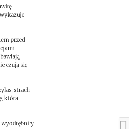
dawkę
h wykazuje
kiem przed
ncjami
obawiają
ie czują się
ylas, strach
, która
ę wyodrębniły