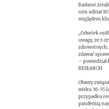
Badanie zreal
nim udział 10
względem klu
„Odsetek osób
uwagę, że z c
zdrowotnych, 
zdawać sprawę
– powiedział 
RESEARCH.
Obawy związan
wieku 36-55 l
przypadku res
pandemią najc