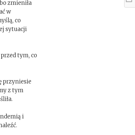
 bo zmieniła
ać w
yślą, co
j sytuacji
 przed tym, co
ę przyniesie
emy z tym
liła.
andemią i
naleźć.