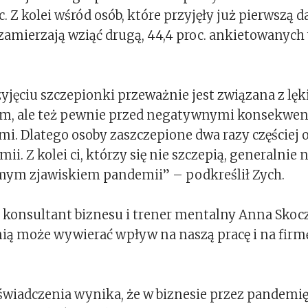
. Z kolei wśród osób, które przyjęły już pierwszą 
 zamierzają wziąć drugą, 44,4 proc. ankietowanyc
zyjęciu szczepionki przeważnie jest związana z lę
m, ale też pewnie przed negatywnymi konsekwe
. Dlatego osoby zaszczepione dwa razy częściej 
ii. Z kolei ci, którzy się nie szczepią, generalnie n
mym zjawiskiem pandemii” – podkreślił Zych.
 konsultant biznesu i trener mentalny Anna Skocz
ą może wywierać wpływ na naszą pracę i na firmę
wiadczenia wynika, że w biznesie przez pandemi