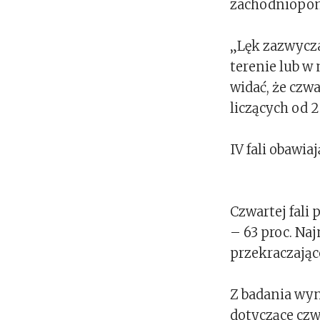
zachodniopomo
„Lęk zazwycza
terenie lub w 
widać, że czwa
liczących od 2
IV fali obawiaj
Czwartej fali 
– 63 proc. Na
przekraczające 
Z badania wyn
dotyczące czw