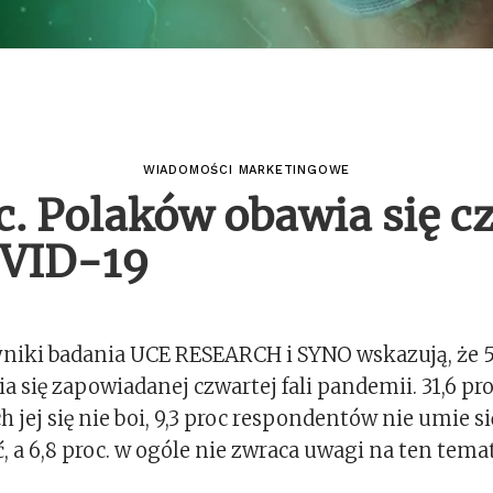
WIADOMOŚCI MARKETINGOWE
c. Polaków obawia się c
OVID-19
iki badania UCE RESEARCH i SYNO wskazują, że 52
 się zapowiadanej czwartej fali pandemii. 31,6 pro
jej się nie boi, 9,3 proc respondentów nie umie si
 a 6,8 proc. w ogóle nie zwraca uwagi na ten temat