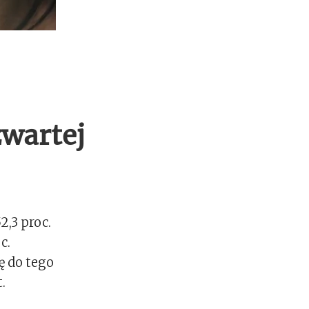
zwartej
,3 proc.
c.
ę do tego
.