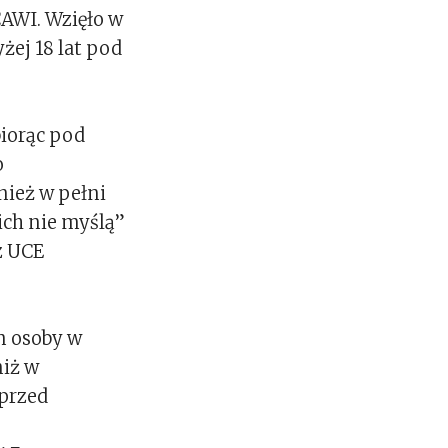
CAWI. Wzięło w
ej 18 lat pod
biorąc pod
o
nież w pełni
ich nie myślą”
z UCE
m osoby w
niż w
 przed