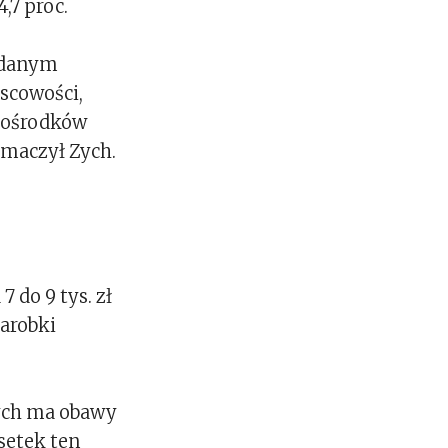
,7 proc.
a danym
jscowości,
z ośrodków
umaczył Zych.
 do 9 tys. zł
zarobki
nych ma obawy
setek ten