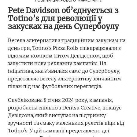
НОВИНИ ЦИФРОВОГО МАРКЕТИНГУ
Pete Davidson об’єднується з
Totino’s для революції у
закусках на день Супербоулу
Весела альтернатива традиційним закускам на
день гри, Totino’s Pizza Rolls співпрацювали з
відомим коміком Пітом Девідсоном, щоб
запустити нову рекламну кампанію. Ця
ініціатива, яка з’явилася саме до Супербоулу,
представляє веселу альтернативу звичайним
піцам під час футбольних переглядів.
Опублікована 8 січня 2024 року, кампанія,
розроблена спільно з Dentsu Creative, показує
Девідсона, який виступає на підтримку
зручності та смаку маленьких рулетів піци від
Totino’s. У цій кампанії представлено дві