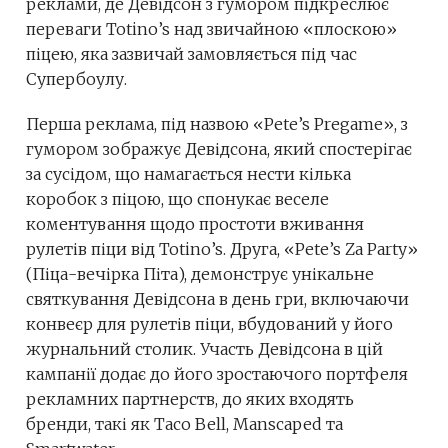
реклами, де Девідсон з гумором підкреслює
переваги Totino’s над звичайною «плоскою»
піцею, яка зазвичай замовляється під час
Супербоулу.
Перша реклама, під назвою «Pete’s Pregame», з
гумором зображує Девідсона, який спостерігає
за сусідом, що намагається нести кілька
коробок з піцою, що спонукає веселе
коментування щодо простоти вживання
рулетів піци від Totino’s. Друга, «Pete’s Za Party»
(Піца-вечірка Піта), демонструє унікальне
святкування Девідсона в день гри, включаючи
конвеєр для рулетів піци, вбудований у його
журнальний столик. Участь Девідсона в цій
кампанії додає до його зростаючого портфеля
рекламних партнерств, до яких входять
бренди, такі як Taco Bell, Manscaped та