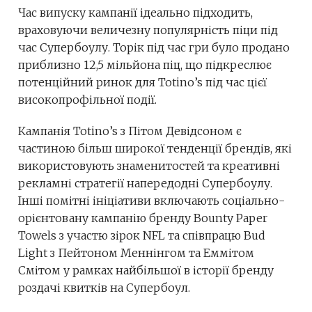
Час випуску кампанії ідеально підходить,
враховуючи величезну популярність піци під
час Супербоулу. Торік під час гри було продано
приблизно 12,5 мільйона піц, що підкреслює
потенційний ринок для Totino’s під час цієї
високопрофільної події.
Кампанія Totino’s з Пітом Девідсоном є
частиною більш широкої тенденції брендів, які
використовують знаменитостей та креативні
рекламні стратегії напередодні Супербоулу.
Інші помітні ініціативи включають соціально-
орієнтовану кампанію бренду Bounty Paper
Towels з участю зірок NFL та співпрацю Bud
Light з Пейтоном Меннінгом та Еммітом
Смітом у рамках найбільшої в історії бренду
роздачі квитків на Супербоул.