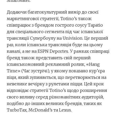
Smartwater.
Додаючи багатокультурний вимір до своєї
маркетингової стратегії, Totino’s також
співпрацює з брендом гострого соусу Tapatio
для спеціального сегмента під час іспанської
трансляції Супербоулу на Univision. Це перший
раз, коли іспанська трансляція буде на цьому
каналі, а не на ESPN Deportes. У рамках співпраці
бренд також представить свій перший
іспанськомовний рекламний ролик, «Hang
Time» (Час зустрічі), у якому показано кур’єра
піци, який зупиняється, що перетворюється на
невелике вечірку з рулетами піцци. Цей крок
відповідає стратегії Totino’s щодо розширення
свого впливу серед різноманітних аудиторій,
подібно до інших великих брендів, таких як
TurboTax, McDonald’s та Lexus.