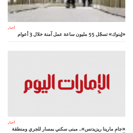
أخبار
«إينوك» تسجّل 55 مليون ساعة عمل آمنة خلال 3 أعوام
أخبار
«جام مارينا ريزيدنس».. مبنى سكني بمسار للجري ومنطقة