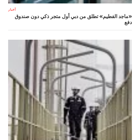
أخبار
«ماجد الفطيم» تطلق من دبي أول متجر ذكي دون صندوق
دفع