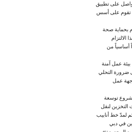
تواصل على تطبيق
ل تقوم على أسس
م بحماية صحة
 الالتزام
 أساسياً من
يئة عمل آمنة
حة (كوفيد-19)، التي أكدت على ضرورة التحلي
 جهة عمل
مشروع توسعة
 التخزين لنقل
 لمدّ خط أنابيب
ين في دبي
يع المحدودة»،