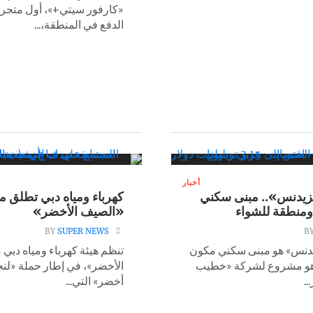
«كارفور سيتي+»، أول متجر 
الدفع في المنطقة،...
أخبار
يزيدنس».. مبنى سكني
كهرباء ومياه دبي تطلق م
ومنطقة للشواء
«الصيف الأخضر»
BY
SUPER NEWS
B
زيدنس» هو مبنى سكني مكون
تنظم هيئة كهرباء ومياه دبي
قاً، وهو مشروع لشركة «خطيب
الأخضر»، في إطار حملة «لن
..
أخضر» التي...