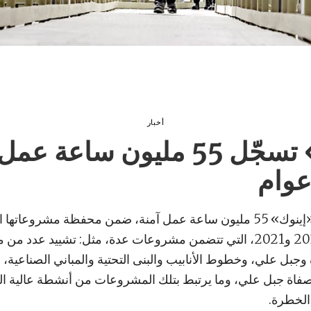
أخبار
«إينوك» تسجّل 55 مليون ساعة ع
سجّلت مجموعة «إينوك» 55 مليون ساعة عمل آمنة، ضمن محفظة مشروعاته
كافة بين عامي 2018 و2021، التي تتضمن مشروعات عدة، مثل: تشييد عد
وجبل علي، وخطوط الأنابيب والبنى التحتية والمباني الصناعية، 
اة جبل علي، وما يرتبط بتلك المشروعات من أنشطة عالية 
 الخطرة.