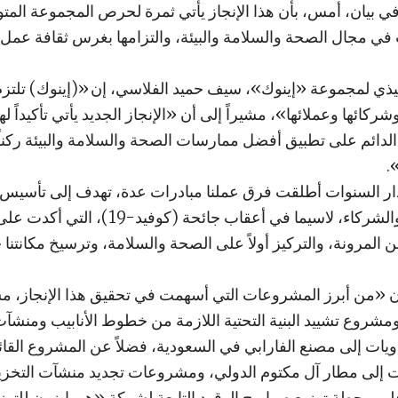
ي بيان، أمس، بأن هذا الإنجاز يأتي ثمرة لحرص المجموعة الم
ي مجال الصحة والسلامة والبيئة، والتزامها بغرس ثقافة عم
فيذي لمجموعة «إينوك»، سيف حميد الفلاسي، إن «(إينوك) تلتز
كائها وعملائها»، مشيراً إلى أن «الإنجاز الجديد يأتي تأكيداً لهذا
لدائم على تطبيق أفضل ممارسات الصحة والسلامة والبيئة ركناً
.
 السنوات أطلقت فرق عملنا مبادرات عدة، تهدف إلى تأسيس ب
لجميع الموظفين والشركاء، لاسيما في أعقاب جائ
المرونة، والتركيز أولاً على الصحة والسلامة، وترسيخ مكانتنا
 «من أبرز المشروعات التي أسهمت في تحقيق هذا الإنجاز، 
شروع تشييد البنية التحتية اللازمة من خطوط الأنابيب ومنشآت
ويات إلى مصنع الفارابي في السعودية، فضلاً عن المشروع القائم
ت إلى مطار آل مكتوم الدولي، ومشروعات تجديد منشآت التخز
لى محطة توزيع صهاريج الوقود التابعة لشركة «هورايزون للتوز