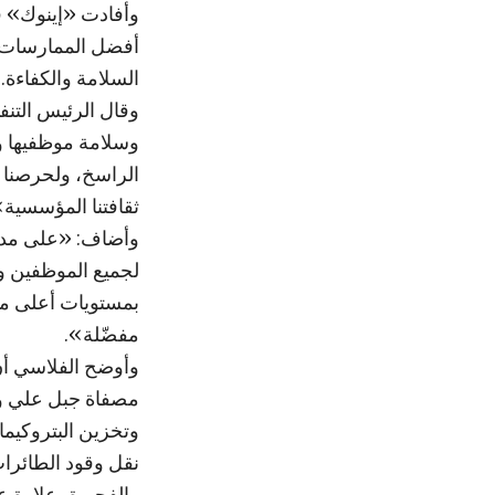
وأفادت «إينوك» ف
أفضل الممارسات ف
السلامة والكفاءة.
وقال الرئيس التن
وسلامة موظفيها وشر
الراسخ، ولحرصنا ا
ثقافتنا المؤسسية»
وأضاف: «على مدار
بمستويات أعلى من 
مفضّلة».
وأوضح الفلاسي أن
مصفاة جبل علي وم
وتخزين البتروكيما
نقل وقود الطائرا
والفجيرة، علاوة ع