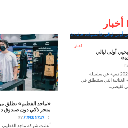
أخبار
حيي أولى ليالي
ة»
B
كشف «إكسبو 2020 دبي» عن سلسلة
الغنائية التي ستنطلق في
ي لقيصر...
«ماجد الفطيم» تطلق من
متجر ذكي دون صندوق دف
BY
SUPER NEWS
أعلنت شركة ماجد الفطيم، 