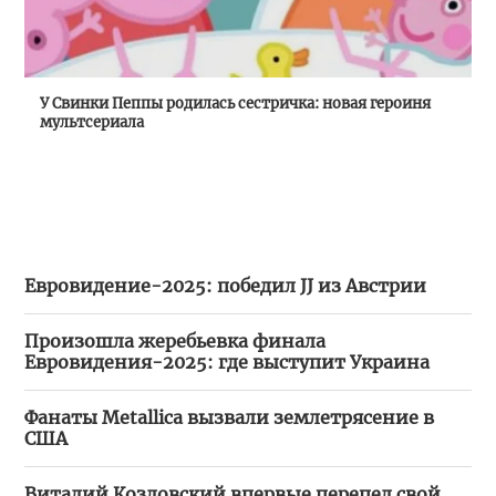
У Свинки Пеппы родилась сестричка: новая героиня
мультсериала
Евровидение-2025: победил JJ из Австрии
Произошла жеребьевка финала
Евровидения-2025: где выступит Украина
Фанаты Metallica вызвали землетрясение в
США
Виталий Козловский впервые перепел свой