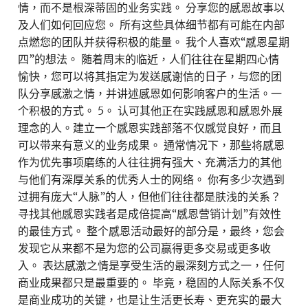
情，而不是根深蒂固的业务实践。 分享您的感恩故事以
及人们如何回应您。 所有这些具体细节都有可能在内部
点燃您的团队并获得积极的能量。 我个人喜欢“感恩星期
四”的想法。 随着周末的临近，人们往往在星期四心情
愉快，您可以将其指定为发送感谢信的日子，与您的团
队分享感激之情，并讲述感恩如何影响客户的生活。一
个积极的方式。 5。 认可其他正在实践感恩和感恩外展
理念的人。建立一个感恩实践部落不仅感觉良好，而且
可以带来有意义的业务成果。 通常情况下，那些将感恩
作为优先事项磨练的人往往拥有强大、充满活力的其他
与他们有深厚关系的优秀人士的网络。 你有多少次遇到
过拥有庞大“人脉”的人，但他们往往都是肤浅的关系？
寻找其他感恩实践者是成倍提高“感恩营销计划”有效性
的最佳方式。 整个感恩活动最好的部分是，最终，您会
发现它从来都不是为您的公司赢得更多交易或更多收
入。 表达感激之情是享受生活的最深刻方式之一，任何
商业成果都只是最重要的。 毕竟，稳固的人际关系不仅
是商业成功的关键，也是让生活更长寿、更充实的最大