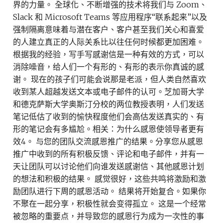
界的力量。 全球化、不断增强的技术将我们与 Zoom、
Slack 和 Microsoft Teams 等应用程序“联系起来”以及
强制隔离意味着与潜在客户、客户甚至我们关心和喜爱
的人建立真正的人际关系比以往任何时候都更加困难。
根据我的经验，写手写感谢信是一种有效的方式，可以
消除噪音，给人们一个有形的、有形的表示你真诚的感
谢。 现在的孩子们可能会说那是老派，但人类自然喜欢
收到某人超越发送文本或电子邮件的认可。芝加哥大学
和德克萨斯大学奥斯汀分校的两位教授表明，人们发送
笔记低估了收到的愉快程度他们会高估发送真实的、有
形的笔记会有多尴尬。相关：为什么感恩使领导者更有
效4。 与您的团队交流感恩推广的结果。分享您从感恩
推广中收到的所有积极反馈、评论和电子邮件，并有一
天让团队可以讨论他们向谁发送感谢信、其他感恩计划
的想法和积极的结果。 感觉很好，这些共鸣将激励和激
励团队进行下周的感恩活动。 结果将开始复合。如果你
不聚在一起分享，积极性就会变得孤立。 这是一个经常
被忽略的重要点，并导致您的感恩行为成为一次性的事