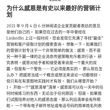
營銷新聞
为什么感恩是有史以来最好的营销计
划
2021 年 9 月 4 日 6 分钟阅读企业家贡献者表达的意见
是他们自己的。 如果您在过去的一年中曾经在
LinkedIn 上过一段时间，您会发现它充满了寻找“最佳”
营销和客户获取计划的搜索查询。 想象一下，如果我们
的营销计划专注于一个非常简单的做法：感恩，而不是
另一种千篇一律的企业消息传递策略充斥着流行语。 研
究表明，感恩对给予者和接受者来说是一个重大的双
赢。但是有一个警告——它必须是真实的。 那么现在怎
么办？ 把感恩当成一个概念或想法来谈论一切都很好，
但只有在有意图地实践时才有效。 我们从哪里开始？
1。 开始一个“感恩清单”清单。感恩是可以在一天中的任
何时候练习的东西，无论出于任何原因。 但是，如果我
们试图培养对他人的感恩态度，那么列出清单会有所帮
助。 一个带有电子邮件地址或电话号码的简单姓名列表