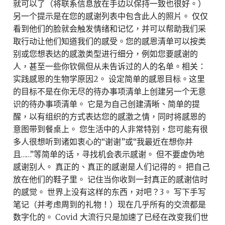
就可以了（将联系信息放在手边以保持一致也很好。）
另一个提示是在您的感谢列表中包含此人的照片。 仅仅
看到他们的脸就会触发情绪和记忆，并可以帮助我们采
取行动让他们知道我们的感受。您的感恩清单可以按类
别或您想表达的感激类型进行细分，例如您要感谢的
人，甚至一些你钦佩但从未告诉过的人的名单。相关：
实践感恩的生物学原因2。 设定简单的感恩目标。这里
的目标不是在你无尽的待办事项清单上创建另一个无意
识的待办事项清单。 它是为自己创建清晰、简单的提
醒，以有组织的方式表达您的感激之情，同时将感恩的
意图带到餐桌上。 您生活中的人非常特别，您可能有很
多人很想听到诸如衷心的“谢谢”或“我最近在想你并
且……”等简单的话，寻找机会表示感谢。 但不要虚伪地
感谢别人。 真正的、真正的感谢是人们记得的。 把自己
放在他们的鞋子里。 记住当你收到一封真正的感谢信时
的感觉。 世界上没有这样的东西，对吧？3。 写下手写
笔记（并考虑周到的礼物！）现在几乎所有的交流都是
数字化的。 Covid 大流行只是加速了已经在改变我们世